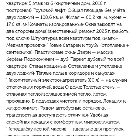
квартире: 5 этаж из 6 (кирпичный дом, 2016 г.
постройки)· Грузовой лифт· Общая площадь без учёта
двух лоджий — 108,6 кв. м· Жилая — 60,2 кв. м, кухня —
17,6 кв. м· Комнаты изолированные· Окна выходят на
две стороны домаКачественный ремонт 2023 г. (работы
под ключ):· Штукатурка всей квартиры под «маяк»·
Медная проводка· Новые батареи и трубы (отопление +
сантехника)· Пластиковые окна· Двери — массив
берёзы· Подоконники — дуб· Паркет дубовый по всей
квартире· Стены крашеные· Остекление и утепление
двух лоджий· Тёплые полы в коридоре и санузлах·
Накопительный электронагреватель (80 л) — на случай
отключения горячей воды О доме: Толстые стены —
отличная теплоизоляция: зимой тепло, летом
прохладно. В подъездах чистота и порядок. Локация и
микроклимат: · Рядом автобусные остановки —
транспортная доступность отличная· Удобная,
спокойная локация с комфортным микроклиматом·
Неподалёку лесной массив — идеально для прогулок,